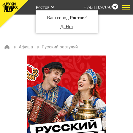
Ростов
+79311097697
Ваш город
Ростов
?
Да
Нет
Афиша
Русский разгуляй