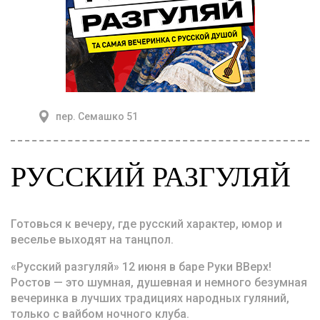
пер. Семашко 51
РУССКИЙ РАЗГУЛЯЙ
Готовься к вечеру, где русский характер, юмор и
веселье выходят на танцпол.
«Русский разгуляй» 12 июня в баре Руки ВВерх!
Ростов — это шумная, душевная и немного безумная
вечеринка в лучших традициях народных гуляний,
только с вайбом ночного клуба.