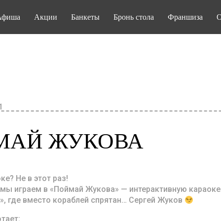
Афиша
Акции
Банкеты
Бронь стола
Франшиза
О
1
МАЙ ЖУКОВА
е? Не в этот раз!
мы играем в «Поймай Жукова» — интерактивную караоке-
», где вместо кораблей спрятан… Сергей Жуков
тает: