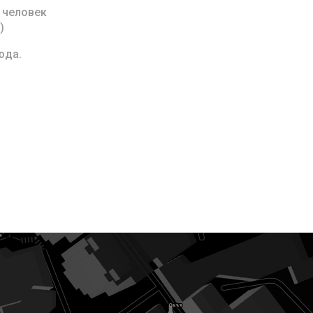
 человек
)
юда.