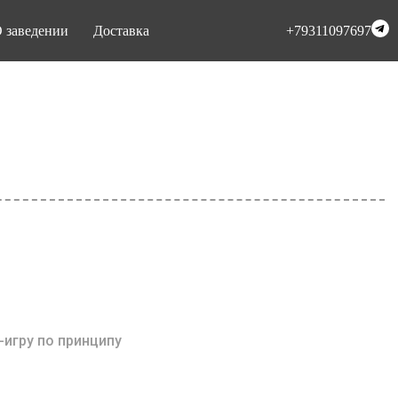
 заведении
Доставка
+79311097697
игру по принципу