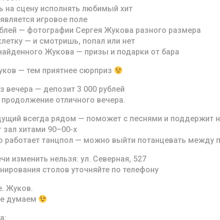
 на сцену исполнять любимый хит
оявляется игровое поле
блей — фотографии Сергея Жукова разного размера
летку — и смотришь, попал или нет
найденного Жукова — призы и подарки от бара
ков — тем приятнее сюрприз
з вечера — депозит 3 000 рублей
и продолжение отличного вечера.
щий всегда рядом — поможет с песнями и поддержит 
 зал хитами 90–00-х
 работает танцпол — можно выйти потанцевать между 
и изменить нельзя: ул. Северная, 527
нирования столов уточняйте по телефону
. Жуков.
Не думаем
а: