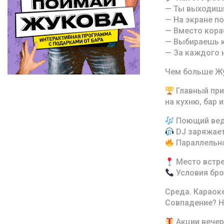
— Ты выходишь
— На экране п
— Вместо кора
— Выбираешь к
— За каждого 
Чем больше Жу
Главный при
на кухню, бар 
Поющий веду
DJ заряжает
Параллельно
Место встреч
Условия бро
Среда. Караоке
Совпадение? 
Акции вечер