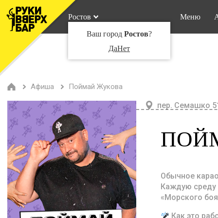
Ростов
Меню
Ваш город
Ростов
?
Да
Нет
Афиша
Поймай Жукова
пер. Семашко 5
ПОЙ
Обычное караок
Каждую среду 
«Морского боя
Как это рабо