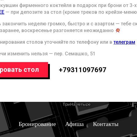
кувшин фирменного коктейля в подарок при брони от 3-х
EE
— при депозите за стол (кроме треков по крейзи-меню
 закончить неделю громко, быстро и с азартом — тебе с
 заранее, воскресенье разгоняется неожиданно
нирования столов уточняйте по телефону или в
телеграм
чи изменить нельзя — пер. Семашко, 51
ровать стол
+79311097697
Бронирование
Афиша
Контакты