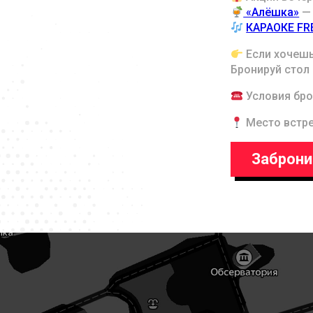
«Алёшка»
— 
КАРАОКЕ FR
Если хочешь
Бронируй стол
Условия бро
Место встре
Заброни